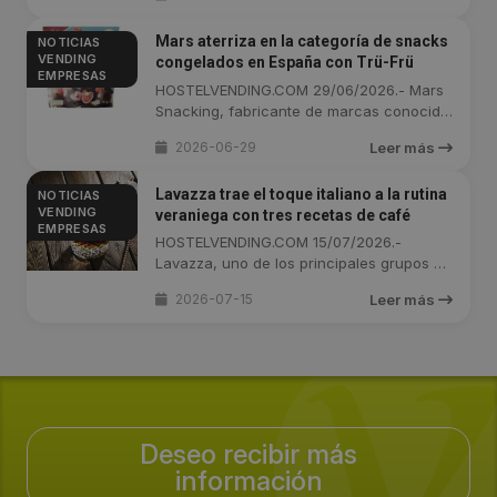
Mars aterriza en la categoría de snacks
NOTICIAS
VENDING
congelados en España con Trü-Frü
EMPRESAS
HOSTELVENDING.COM 29/06/2026.- Mars
Snacking, fabricante de marcas conocido
por ...
2026-06-29
Leer más
Lavazza trae el toque italiano a la rutina
NOTICIAS
VENDING
veraniega con tres recetas de café
EMPRESAS
HOSTELVENDING.COM 15/07/2026.-
Lavazza, uno de los principales grupos de
...
2026-07-15
Leer más
Deseo recibir más
información