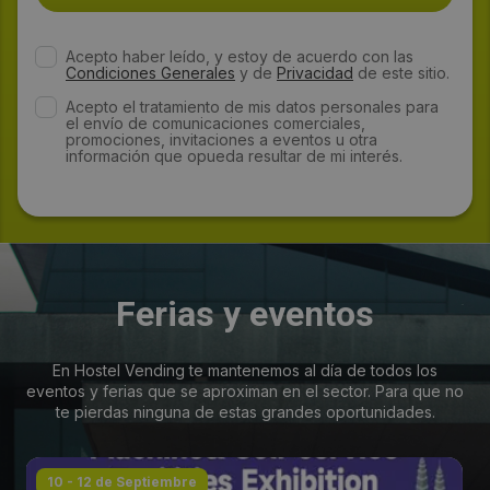
Acepto haber leído, y estoy de acuerdo con las
Condiciones Generales
y de
Privacidad
de este sitio.
Acepto el tratamiento de mis datos personales para
el envío de comunicaciones comerciales,
promociones, invitaciones a eventos u otra
información que opueda resultar de mi interés.
Ferias y eventos
En Hostel Vending te mantenemos al día de todos los
eventos y ferias que se aproximan en el sector. Para que no
te pierdas ninguna de estas grandes oportunidades.
10 - 12 de Septiembre