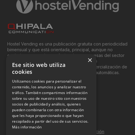
Hostel Vending es una publicación gratuita con periodicidad
bimensual y que está orientada, principal, aunque no
exclusivamente, a los profesionales y empresas del sector
×
del “Vending”; nombre con el que se conoce
Ese sitio web utiliza
genéricamente entre profesionales a la comercialización de
cookies
productos y servicios a través de máquinas automáticas.
Utilizamos cookies para personalizar el
INFORMACIÓN LEGAL
contenido, los anuncios y analizar nuestro
tráfico. También compartimos información
sobre su uso de nuestro sitio con nuestros
Aviso Legal
socios de publicidad y análisis, quienes
pueden combinarla con otra información
Política de Privacidad
que les haya proporcionado o que hayan
Política de Cookies
recopilado a partir del uso de sus servicios.
Más información
Política de calidad y seguridad de la información