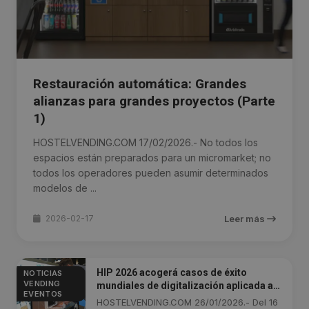
Restauración automática: Grandes
alianzas para grandes proyectos (Parte
1)
HOSTELVENDING.COM 17/02/2026.- No todos los
espacios están preparados para un micromarket; no
todos los operadores pueden asumir determinados
modelos de ...
2026-02-17
Leer más
HIP 2026 acogerá casos de éxito
NOTICIAS
VENDING
mundiales de digitalización aplicada al
EVENTOS
horeca
HOSTELVENDING.COM 26/01/2026.- Del 16