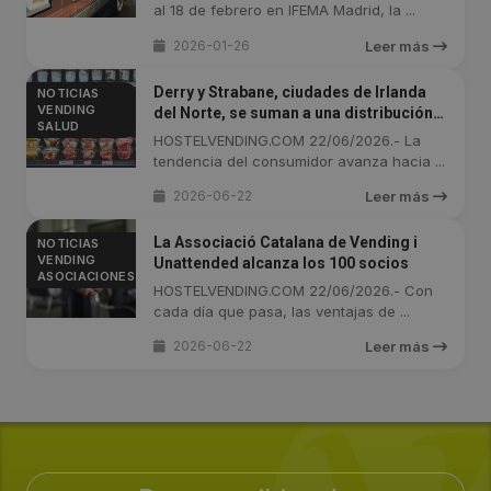
al 18 de febrero en IFEMA Madrid, la ...
2026-01-26
Leer más
Derry y Strabane, ciudades de Irlanda
NOTICIAS
VENDING
del Norte, se suman a una distribución
SALUD
automática más sana
HOSTELVENDING.COM 22/06/2026.- La
tendencia del consumidor avanza hacia ...
2026-06-22
Leer más
La Associació Catalana de Vending i
NOTICIAS
VENDING
Unattended alcanza los 100 socios
ASOCIACIONES
HOSTELVENDING.COM 22/06/2026.- Con
cada día que pasa, las ventajas de ...
2026-06-22
Leer más