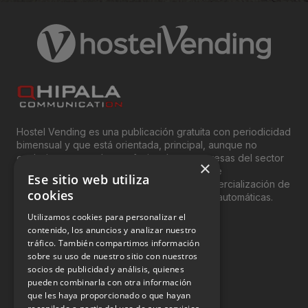
Hostel Vending es una publicación gratuita con periodicidad
bimensual y que está orientada, principal, aunque no
exclusivamente, a los profesionales y empresas del sector
×
del “Vending”; nombre con el que se conoce
Ese sitio web utiliza
genéricamente entre profesionales a la comercialización de
cookies
productos y servicios a través de máquinas automáticas.
Utilizamos cookies para personalizar el
INFORMACIÓN LEGAL
contenido, los anuncios y analizar nuestro
tráfico. También compartimos información
sobre su uso de nuestro sitio con nuestros
Aviso Legal
socios de publicidad y análisis, quienes
pueden combinarla con otra información
Política de Privacidad
que les haya proporcionado o que hayan
Política de Cookies