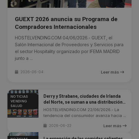
GUEXT 2026 anuncia su Programa de
Compradores Internacionales
HOSTELVENDING.COM 04/06/2026.- GUEXT, el
Salón Internacional de Proveedores y Servicios para
el sector Hospitality organizado por IFEMA MADRID
junto a ...
2026-06-04
Leer más
Derry y Strabane, ciudades de Irlanda
NOTICIAS
VENDING
del Norte, se suman a una distribución
SALUD
automática más sana
HOSTELVENDING.COM 22/06/2026.- La
tendencia del consumidor avanza hacia ...
2026-06-22
Leer más
La expansión de las comidas calientes