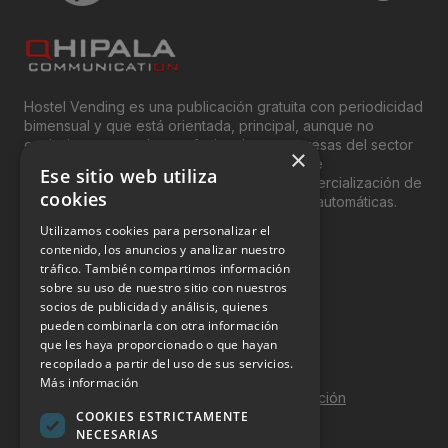
Hostel Vending es una publicación gratuita con periodicidad
bimensual y que está orientada, principal, aunque no
exclusivamente, a los profesionales y empresas del sector
×
del “Vending”; nombre con el que se conoce
Ese sitio web utiliza
genéricamente entre profesionales a la comercialización de
cookies
productos y servicios a través de máquinas automáticas.
Utilizamos cookies para personalizar el
INFORMACIÓN LEGAL
contenido, los anuncios y analizar nuestro
tráfico. También compartimos información
sobre su uso de nuestro sitio con nuestros
Aviso Legal
socios de publicidad y análisis, quienes
pueden combinarla con otra información
Política de Privacidad
que les haya proporcionado o que hayan
Política de Cookies
recopilado a partir del uso de sus servicios.
Más información
Política de calidad y seguridad de la información
COOKIES ESTRICTAMENTE
Contacto
NECESARIAS