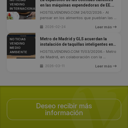
NOTICIAS
VENDING
en las máquinas expendedoras de EE.
INTERNACIONAL
UU. y Canadá
HOSTELVENDING.COM 24/02/2026.- Al
pensar en los alimentos que pueblan las ...
2026-02-24
Leer más
Metro de Madrid y GLS acuerdan la
NOTICIAS
VENDING
instalación de taquillas inteligentes en
MEDIO
toda la Línea 3
HOSTELVENDING.COM 11/03/20206.- Metro
AMBIENTE
de Madrid, en colaboración con la ...
2026-03-11
Leer más
Deseo recibir más
información