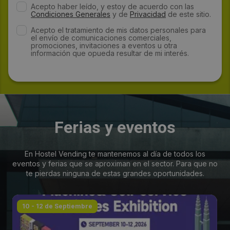
Acepto haber leído, y estoy de acuerdo con las
Condiciones Generales
y de
Privacidad
de este sitio.
Acepto el tratamiento de mis datos personales para
el envío de comunicaciones comerciales,
promociones, invitaciones a eventos u otra
información que opueda resultar de mi interés.
Ferias y eventos
En Hostel Vending te mantenemos al día de todos los
eventos y ferias que se aproximan en el sector. Para que no
te pierdas ninguna de estas grandes oportunidades.
10 - 12 de Septiembre