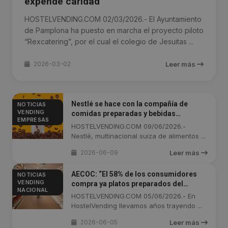
expende caridad
HOSTELVENDING.COM 02/03/2026.- El Ayuntamiento
de Pamplona ha puesto en marcha el proyecto piloto
“Rexcatering”, por el cual el colegio de Jesuitas ...
2026-03-02
Leer más
Nestlé se hace con la compañía de
NOTICIAS
VENDING
comidas preparadas y bebidas
EMPRESAS
funcionales Yfood Labs
HOSTELVENDING.COM 09/06/2026.-
Nestlé, multinacional suiza de alimentos ...
2026-06-09
Leer más
AECOC: “El 58% de los consumidores
NOTICIAS
VENDING
compra ya platos preparados del
NACIONAL
supermercado al menos una vez por
HOSTELVENDING.COM 05/06/2026.- En
semana”
HostelVending llevamos años trayendo ...
2026-06-05
Leer más