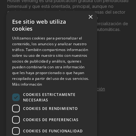
Hostel Vending es una publicación gratuita con periodicidad
bimensual y que está orientada, principal, aunque no
exclusivamente, a los profesionales y empresas del sector
×
del “Vending”; nombre con el que se conoce
Ese sitio web utiliza
genéricamente entre profesionales a la comercialización de
cookies
productos y servicios a través de máquinas automáticas.
Utilizamos cookies para personalizar el
INFORMACIÓN LEGAL
contenido, los anuncios y analizar nuestro
tráfico. También compartimos información
sobre su uso de nuestro sitio con nuestros
Aviso Legal
socios de publicidad y análisis, quienes
pueden combinarla con otra información
Política de Privacidad
que les haya proporcionado o que hayan
Política de Cookies
recopilado a partir del uso de sus servicios.
Más información
Política de calidad y seguridad de la información
COOKIES ESTRICTAMENTE
Contacto
NECESARIAS
COOKIES DE RENDIMIENTO
COOKIES DE PREFERENCIAS
DOSSIER Y CONTRATACIÓN
COOKIES DE FUNCIONALIDAD