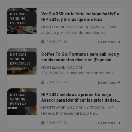
VenDis 360: de la feria malagueña HyT a
NOTICIAS
VENDING
HIP 2026, y tiro porque me toca
EVENTOS
HOSTELVENDING.COM 10/02/2026.- Tras
su paso por la feria de hostelería ...
2026-02-10
Leer más
Coffee To Go: Formatos para públicos y
NOTICIAS
VENDING
emplazamientos diversos (Especial:
ESPECIALES
Parte 4)
HOSTELVENDING.COM
07/07/2026.- Habiendo comprendido el
porqué del ...
2026-07-07
Leer más
HIP 2027 celebra su primer Consejo
NOTICIAS
VENDING
Asesor para identificar las prioridades
EVENTOS
que marcarán el futuro del sector
HOSTELVENDING.COM 14/07/2026.- HIP –
Horeca
Horeca Professional Expo ha ...
2026-07-14
Leer más