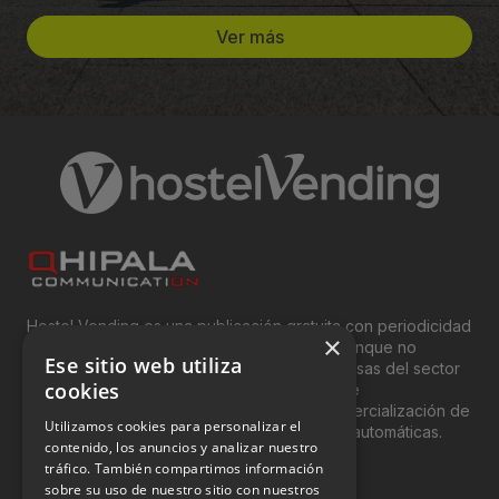
Ver más
Hostel Vending es una publicación gratuita con periodicidad
×
bimensual y que está orientada, principal, aunque no
Ese sitio web utiliza
exclusivamente, a los profesionales y empresas del sector
cookies
del “Vending”; nombre con el que se conoce
genéricamente entre profesionales a la comercialización de
Utilizamos cookies para personalizar el
productos y servicios a través de máquinas automáticas.
contenido, los anuncios y analizar nuestro
tráfico. También compartimos información
INFORMACIÓN LEGAL
sobre su uso de nuestro sitio con nuestros