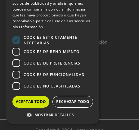
socios de publicidad y análisis, quienes
pueden combinarla con otra información
Aviso Legal
que les haya proporcionado o que hayan
Política de Privacidad
recopilado a partir del uso de sus servicios.
Más información
Política de Cookies
COOKIES ESTRICTAMENTE
Política de calidad y seguridad de la información
NECESARIAS
COOKIES DE RENDIMIENTO
Contacto
COOKIES DE PREFERENCIAS
COOKIES DE FUNCIONALIDAD
DOSSIER Y CONTRATACIÓN
COOKIES NO CLASIFICADAS
Dossier 2026 (ES)
ACEPTAR TODO
RECHAZAR TODO
Dossier 2026 (EN)
MOSTRAR DETALLES
Copyright © 2024 HostelVending
Cookies estrictamente necesarias