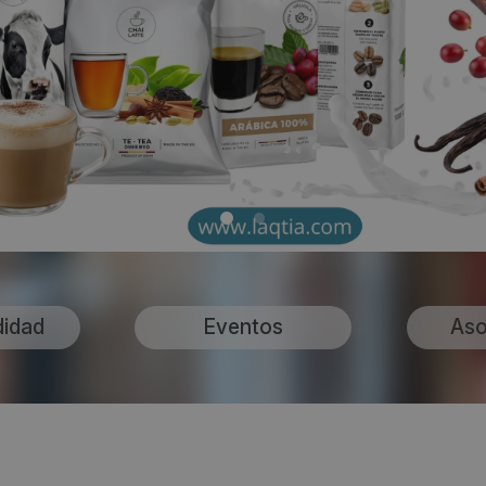
didad
Eventos
Aso