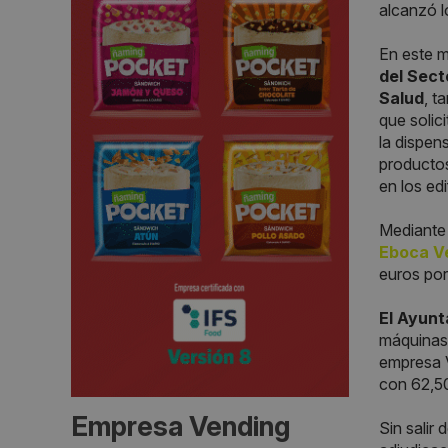
alcanzó l
En este m
del Sect
Salud
, t
que solic
la dispen
productos
en los edi
Mediante 
Eboca V
euros por
El Ayunt
máquinas 
empresa V
con 62,50
Empresa Vending
Sin salir 