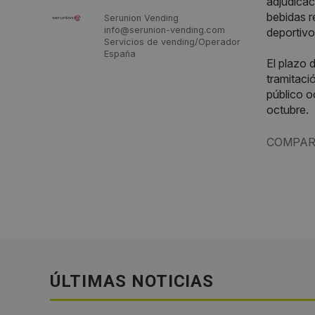
adjudicac
bebidas r
Serunion Vending
info@serunion-vending.com
deportivo
Servicios de vending/Operador
España
El plazo 
tramitaci
público o
octubre.
COMPAR
ÚLTIMAS NOTICIAS