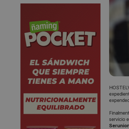
HOSTELVE
expedient
expendedo
Finalmen
servicio 
Serunion