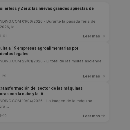
Boilerless y Zeru: las nuevas grandes apuestas de
DING.COM 01/06/2026.- Durante la pasada feria de
2026, la ...
6-01
Leer más
ulta a 19 empresas agroalimentarias por
ientos legales
DING.COM 29/01/2026.- El total de las multas asciende
1-29
Leer más
transformación del sector de las máquinas
ras con la nube y la IA
DING.COM 10/04/2026.- La imagen de la máquina
a ...
4-10
Leer más