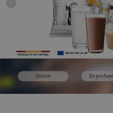
Sector
En profun