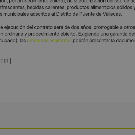
ión, por procedimiento abierto, de la autorización del uso de
efrescantes, bebidas calientes, productos alimenticios sólidos y
s municipales adscritos al Distrito de Puente de Vallecas.
de ejecución del contrato será de dos años, prorrogable a otro
ón ordinaria y procedimiento abierto. Exigiendo una garantía de
cupado), las
empresas aspirantes
podrán presentar la documen
TIR
|