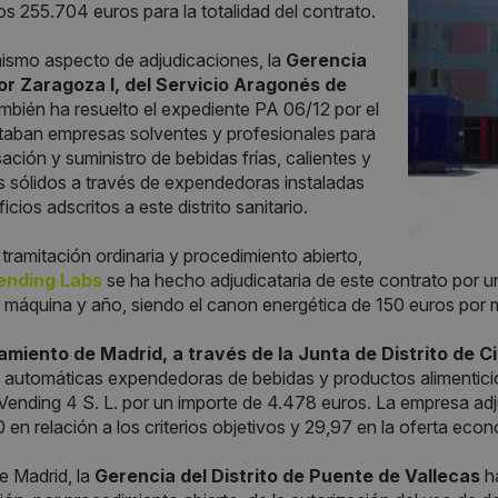
os 255.704 euros para la totalidad del contrato.
ismo aspecto de adjudicaciones, la
Gerencia
or Zaragoza I, del Servicio Aragonés de
ambién ha resuelto el expediente PA 06/12 por el
itaban empresas solventes y profesionales para
sación y suministro de bebidas frías, calientes y
 sólidos a través de expendedoras instaladas
ficios adscritos a este distrito sanitario.
tramitación ordinaria y procedimiento abierto,
ending Labs
se ha hecho adjudicataria de este contrato por u
 máquina y año, siendo el canon energética de 150 euros por 
amiento de Madrid, a través de la Junta de Distrito de C
automáticas expendedoras de bebidas y productos alimenticios 
ending 4 S. L. por un importe de 4.478 euros. La empresa ad
 en relación a los criterios objetivos y 29,97 en la oferta eco
de Madrid, la
Gerencia del Distrito de Puente de Vallecas
ha