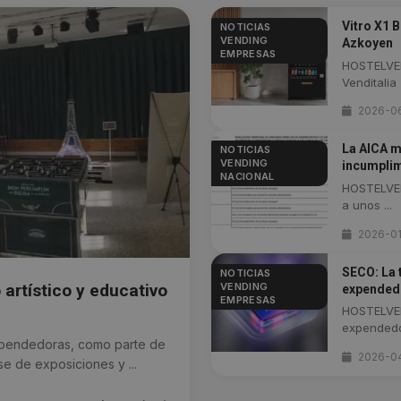
Vitro X1 
NOTICIAS
VENDING
Azkoyen
EMPRESAS
HOSTELVEN
Venditalia 
2026-0
La AICA m
NOTICIAS
VENDING
incumplim
NACIONAL
HOSTELVEN
a unos ...
2026-0
SECO: La 
NOTICIAS
VENDING
 artístico y educativo
expendedo
EMPRESAS
HOSTELVEN
expendedor
pendedoras, como parte de
2026-0
e de exposiciones y ...