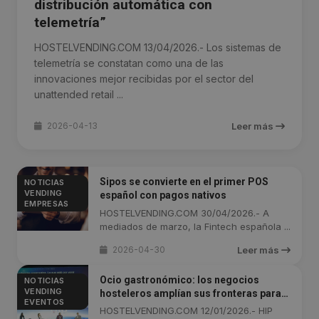
distribución automática con
telemetría”
HOSTELVENDING.COM 13/04/2026.- Los sistemas de
telemetría se constatan como una de las
innovaciones mejor recibidas por el sector del
unattended retail ...
2026-04-13
Leer más
Sipos se convierte en el primer POS
NOTICIAS
VENDING
español con pagos nativos
EMPRESAS
HOSTELVENDING.COM 30/04/2026.- A
mediados de marzo, la Fintech española ...
2026-04-30
Leer más
Ocio gastronómico: los negocios
NOTICIAS
VENDING
hosteleros amplían sus fronteras para
EVENTOS
diferenciarse
HOSTELVENDING.COM 12/01/2026.- HIP