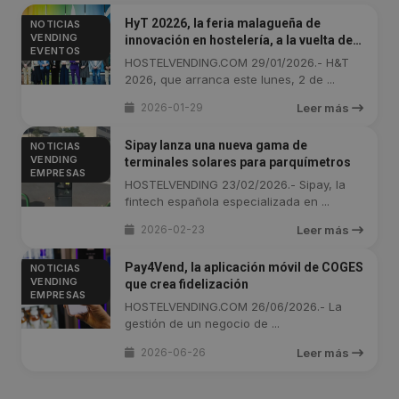
HyT 20226, la feria malagueña de
NOTICIAS
VENDING
innovación en hostelería, a la vuelta de
EVENTOS
la esquina
HOSTELVENDING.COM 29/01/2026.- H&T
2026, que arranca este lunes, 2 de ...
2026-01-29
Leer más
Sipay lanza una nueva gama de
NOTICIAS
VENDING
terminales solares para parquímetros
EMPRESAS
HOSTELVENDING 23/02/2026.- Sipay, la
fintech española especializada en ...
2026-02-23
Leer más
Pay4Vend, la aplicación móvil de COGES
NOTICIAS
VENDING
que crea fidelización
EMPRESAS
HOSTELVENDING.COM 26/06/2026.- La
gestión de un negocio de ...
2026-06-26
Leer más