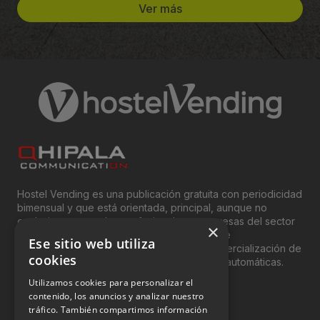
Ver más
Hostel Vending es una publicación gratuita con periodicidad
bimensual y que está orientada, principal, aunque no
exclusivamente, a los profesionales y empresas del sector
×
del “Vending”; nombre con el que se conoce
Ese sitio web utiliza
genéricamente entre profesionales a la comercialización de
cookies
productos y servicios a través de máquinas automáticas.
Utilizamos cookies para personalizar el
INFORMACIÓN LEGAL
contenido, los anuncios y analizar nuestro
tráfico. También compartimos información