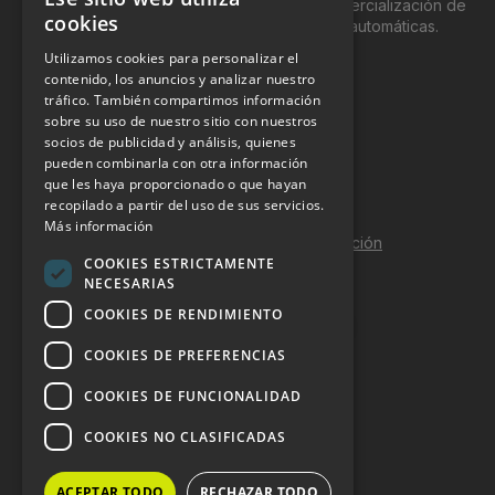
genéricamente entre profesionales a la comercialización de
cookies
productos y servicios a través de máquinas automáticas.
Utilizamos cookies para personalizar el
INFORMACIÓN LEGAL
contenido, los anuncios y analizar nuestro
tráfico. También compartimos información
sobre su uso de nuestro sitio con nuestros
Aviso Legal
socios de publicidad y análisis, quienes
pueden combinarla con otra información
Política de Privacidad
que les haya proporcionado o que hayan
Política de Cookies
recopilado a partir del uso de sus servicios.
Más información
Política de calidad y seguridad de la información
COOKIES ESTRICTAMENTE
Contacto
NECESARIAS
COOKIES DE RENDIMIENTO
COOKIES DE PREFERENCIAS
DOSSIER Y CONTRATACIÓN
COOKIES DE FUNCIONALIDAD
Dossier 2026 (ES)
COOKIES NO CLASIFICADAS
Dossier 2026 (EN)
ACEPTAR TODO
RECHAZAR TODO