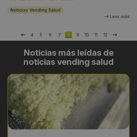
Noticias Vending Salud
Leer más
4
5
6
7
8
9
10
11
12
Noticias más leídas de
noticias vending salud