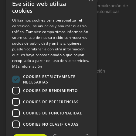
Ese sitio web utiliza
genéricamente entre profesionales a la comercialización de
cookies
productos y servicios a través de máquinas automáticas.
Utilizamos cookies para personalizar el
INFORMACIÓN LEGAL
contenido, los anuncios y analizar nuestro
tráfico. También compartimos información
sobre su uso de nuestro sitio con nuestros
Aviso Legal
socios de publicidad y análisis, quienes
pueden combinarla con otra información
Política de Privacidad
que les haya proporcionado o que hayan
Política de Cookies
recopilado a partir del uso de sus servicios.
Más información
Política de calidad y seguridad de la información
COOKIES ESTRICTAMENTE
Contacto
NECESARIAS
COOKIES DE RENDIMIENTO
COOKIES DE PREFERENCIAS
DOSSIER Y CONTRATACIÓN
COOKIES DE FUNCIONALIDAD
Dossier 2026 (ES)
COOKIES NO CLASIFICADAS
Dossier 2026 (EN)