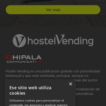
Ver más
Hostel Vending es una publicación gratuita con periodicidad
bimensual y que está orientada, principal, aunque no
exclusivamente, a los profesionales y empresas del sector
×
del “Vending”; nombre con el que se conoce
Ese sitio web utiliza
genéricamente entre profesionales a la comercialización de
cookies
productos y servicios a través de máquinas automáticas.
Utilizamos cookies para personalizar el
INFORMACIÓN LEGAL
contenido, los anuncios y analizar nuestro