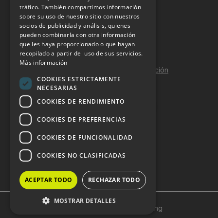
tráfico. También compartimos información
sobre su uso de nuestro sitio con nuestros
Aviso Legal
socios de publicidad y análisis, quienes
pueden combinarla con otra información
Política de Privacidad
que les haya proporcionado o que hayan
Política de Cookies
recopilado a partir del uso de sus servicios.
Más información
Política de calidad y seguridad de la información
COOKIES ESTRICTAMENTE
Contacto
NECESARIAS
COOKIES DE RENDIMIENTO
COOKIES DE PREFERENCIAS
DOSSIER Y CONTRATACIÓN
COOKIES DE FUNCIONALIDAD
Dossier 2026 (ES)
COOKIES NO CLASIFICADAS
Dossier 2026 (EN)
ACEPTAR TODO
RECHAZAR TODO
MOSTRAR DETALLES
Copyright © 2024 HostelVending