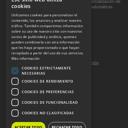
genéricamente entre profesionales a la comercialización de
cookies
productos y servicios a través de máquinas automáticas.
Utilizamos cookies para personalizar el
INFORMACIÓN LEGAL
contenido, los anuncios y analizar nuestro
tráfico. También compartimos información
sobre su uso de nuestro sitio con nuestros
Aviso Legal
socios de publicidad y análisis, quienes
pueden combinarla con otra información
Política de Privacidad
que les haya proporcionado o que hayan
Política de Cookies
recopilado a partir del uso de sus servicios.
Más información
Política de calidad y seguridad de la información
COOKIES ESTRICTAMENTE
Contacto
NECESARIAS
COOKIES DE RENDIMIENTO
COOKIES DE PREFERENCIAS
DOSSIER Y CONTRATACIÓN
COOKIES DE FUNCIONALIDAD
Dossier 2026 (ES)
COOKIES NO CLASIFICADAS
Dossier 2026 (EN)
ACEPTAR TODO
RECHAZAR TODO