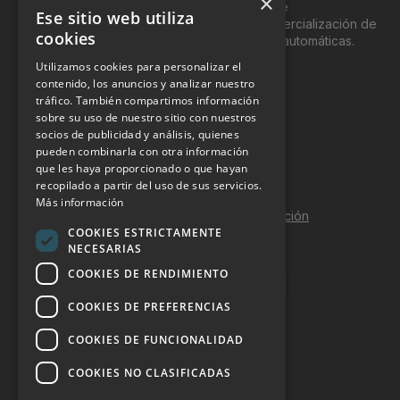
×
del “Vending”; nombre con el que se conoce
Ese sitio web utiliza
genéricamente entre profesionales a la comercialización de
cookies
productos y servicios a través de máquinas automáticas.
Utilizamos cookies para personalizar el
INFORMACIÓN LEGAL
contenido, los anuncios y analizar nuestro
tráfico. También compartimos información
sobre su uso de nuestro sitio con nuestros
Aviso Legal
socios de publicidad y análisis, quienes
pueden combinarla con otra información
Política de Privacidad
que les haya proporcionado o que hayan
Política de Cookies
recopilado a partir del uso de sus servicios.
Más información
Política de calidad y seguridad de la información
COOKIES ESTRICTAMENTE
Contacto
NECESARIAS
COOKIES DE RENDIMIENTO
COOKIES DE PREFERENCIAS
DOSSIER Y CONTRATACIÓN
COOKIES DE FUNCIONALIDAD
Dossier 2026 (ES)
COOKIES NO CLASIFICADAS