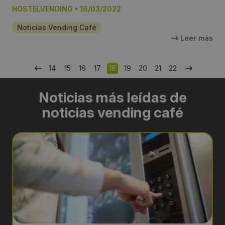
HOSTELVENDING
•
16/03/2022
Noticias Vending Café
Leer más
14
15
16
17
18
19
20
21
22
Noticias más leídas de
noticias vending café