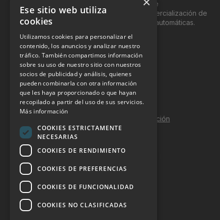
×
del “Vending”; nombre con el que se conoce
Ese sitio web utiliza
genéricamente entre profesionales a la comercialización de
cookies
productos y servicios a través de máquinas automáticas.
Utilizamos cookies para personalizar el
INFORMACIÓN LEGAL
contenido, los anuncios y analizar nuestro
tráfico. También compartimos información
sobre su uso de nuestro sitio con nuestros
Aviso Legal
socios de publicidad y análisis, quienes
pueden combinarla con otra información
Política de Privacidad
que les haya proporcionado o que hayan
Política de Cookies
recopilado a partir del uso de sus servicios.
Más información
Política de calidad y seguridad de la información
COOKIES ESTRICTAMENTE
Contacto
NECESARIAS
COOKIES DE RENDIMIENTO
COOKIES DE PREFERENCIAS
DOSSIER Y CONTRATACIÓN
COOKIES DE FUNCIONALIDAD
Dossier 2026 (ES)
COOKIES NO CLASIFICADAS