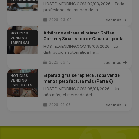
HOSTELVENDING.COM 02/03/2026.- Todo
profesional del mundo de la ...
2026-03-02
Leer más
Arbitrade estrena el primer Coffee
NOTICIAS
VENDING
Corner y Smartshop de Canarias por la
EMPRESAS
cadena Pierre & Vacances
HOSTELVENDING.COM 15/06/2026.- La
distribución automática ha ...
2026-06-15
Leer más
El paradigma se repite: Europa vende
NOTICIAS
VENDING
menos pero factura más (Parte 6)
ESPECIALES
HOSTELVENDING.COM 05/01/2026.- Un
año más, el mercado del ...
2026-01-05
Leer más