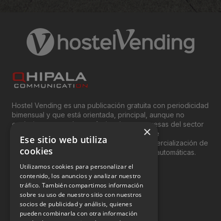
Hostel Vending es una publicación gratuita con periodicidad
bimensual y que está orientada, principal, aunque no
exclusivamente, a los profesionales y empresas del sector
×
del “Vending”; nombre con el que se conoce
Ese sitio web utiliza
genéricamente entre profesionales a la comercialización de
cookies
productos y servicios a través de máquinas automáticas.
Utilizamos cookies para personalizar el
INFORMACIÓN LEGAL
contenido, los anuncios y analizar nuestro
tráfico. También compartimos información
sobre su uso de nuestro sitio con nuestros
Aviso Legal
socios de publicidad y análisis, quienes
pueden combinarla con otra información
Política de Privacidad