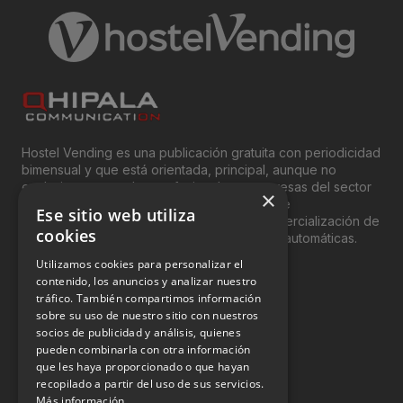
Hostel Vending es una publicación gratuita con periodicidad
bimensual y que está orientada, principal, aunque no
exclusivamente, a los profesionales y empresas del sector
×
del “Vending”; nombre con el que se conoce
Ese sitio web utiliza
genéricamente entre profesionales a la comercialización de
cookies
productos y servicios a través de máquinas automáticas.
Utilizamos cookies para personalizar el
INFORMACIÓN LEGAL
contenido, los anuncios y analizar nuestro
tráfico. También compartimos información
sobre su uso de nuestro sitio con nuestros
Aviso Legal
socios de publicidad y análisis, quienes
pueden combinarla con otra información
Política de Privacidad
que les haya proporcionado o que hayan
Política de Cookies
recopilado a partir del uso de sus servicios.
Más información